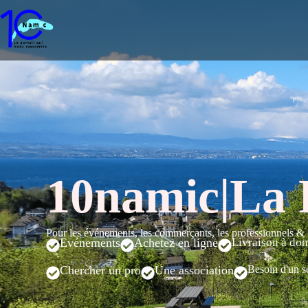
10namic|La 
Pour les événements, les commerçants, les professionnels & l
Evénements
Achetez en ligne
Livraison à dom
Chercher un pro
Une association
Besoin d'un s