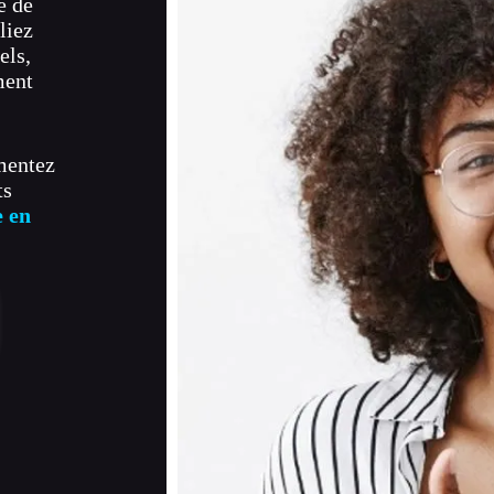
e de
liez
els,
ment
gmentez
ts
e en