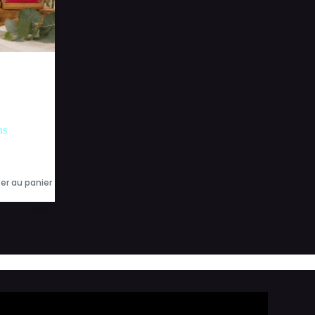
ns
er au panier