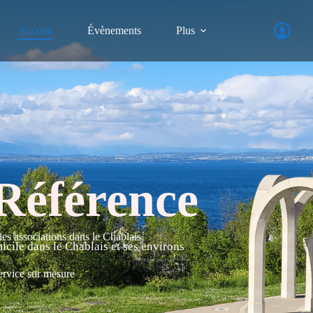
Accueil
Évènements
Plus
Référence
es associations dans le Chablais
icile dans le Chablais et ses environs
ervice sur mesure