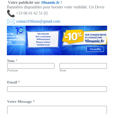
Votre publicité sur
10namic.fr
!
Bannières disponibles pour booster votre visibilité. Un Devis
+33 06 01 62 51 02
contact10fusio@gmail.com
Nom
*
Prénom
Nom
Email
*
Votre Message
*