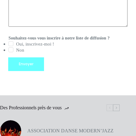
V
Souhaitez-vous vous inscrire à notre liste de diffusion ?
o
t
Oui, inscrivez-moi !
r
Non
e
E
Envoyer
m
a
i
l
*
Des Professionnels près de vous
ASSOCIATION DANSE MODERN’JAZZ