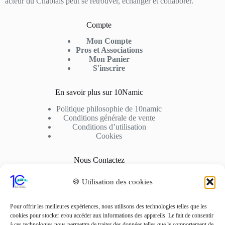
acteur du Chablais peut se retrouver, échanger et collaborer.
Compte
Mon Compte
Pros et Associations
Mon Panier
S'inscrire
En savoir plus sur 10Namic
Politique philosophie de 10namic
Conditions générale de vente
Conditions d’utilisation
Cookies
Nous Contactez
Adresse: 10fusio – 74500 PUBLIER
🍪 Utilisation des cookies
Contact: +33 6 01 62 51 02
Adresse Mail
Pour offrir les meilleures expériences, nous utilisons des technologies telles que les
contact10fusio@gmail.com
cookies pour stocker et/ou accéder aux informations des appareils. Le fait de consentir
à ces technologies nous permettra de traiter des données telles que le comportement de