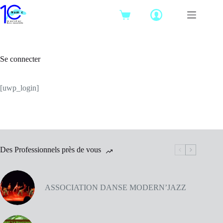
Passer
au
Panier
contenu
d’achat
Se connecter
[uwp_login]
Des Professionnels près de vous
ASSOCIATION DANSE MODERN’JAZZ