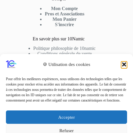
Mon Compte
Pros et Associations
Mon Panier
S'inscrire
En savoir plus sur 10Namic
Politique philosophie de 10namic
Conditions générale de vente
Conditions d’utilisation
Cookies
🍪 Utilisation des cookies
Nous Contactez
Pour offrir les meilleures expériences, nous utilisons des technologies telles que les
cookies pour stocker et/ou accéder aux informations des appareils. Le fait de consentir
Adresse: 10fusio – 74500 PUBLIER
à ces technologies nous permettra de traiter des données telles que le comportement de
Contact: +33 6 01 62 51 02
navigation ou les ID uniques sur ce site. Le fait de ne pas consentir ou de retirer son
consentement peut avoir un effet négatif sur certaines caractéristiques et fonctions.
Adresse Mail
contact10fusio@gmail.com
Accepter
Réseaux sociaux
Refuser