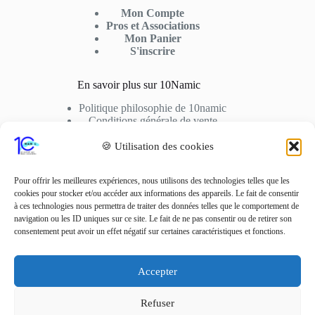
Mon Compte
Pros et Associations
Mon Panier
S'inscrire
En savoir plus sur 10Namic
Politique philosophie de 10namic
Conditions générale de vente
Conditions d’utilisation
Cookies
🍪 Utilisation des cookies
Nous Contactez
Pour offrir les meilleures expériences, nous utilisons des technologies telles que les
cookies pour stocker et/ou accéder aux informations des appareils. Le fait de consentir
Adresse: 10fusio – 74500 PUBLIER
à ces technologies nous permettra de traiter des données telles que le comportement de
Contact: +33 6 01 62 51 02
navigation ou les ID uniques sur ce site. Le fait de ne pas consentir ou de retirer son
consentement peut avoir un effet négatif sur certaines caractéristiques et fonctions.
Adresse Mail
contact10fusio@gmail.com
Accepter
Réseaux sociaux
Refuser