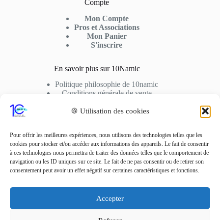
Compte
Mon Compte
Pros et Associations
Mon Panier
S'inscrire
En savoir plus sur 10Namic
Politique philosophie de 10namic
Conditions générale de vente
Conditions d’utilisation
Cookies
🍪 Utilisation des cookies
Nous Contactez
Pour offrir les meilleures expériences, nous utilisons des technologies telles que les
cookies pour stocker et/ou accéder aux informations des appareils. Le fait de consentir
Adresse: 10fusio – 74500 PUBLIER
à ces technologies nous permettra de traiter des données telles que le comportement de
Contact: +33 6 01 62 51 02
navigation ou les ID uniques sur ce site. Le fait de ne pas consentir ou de retirer son
consentement peut avoir un effet négatif sur certaines caractéristiques et fonctions.
Adresse Mail
contact10fusio@gmail.com
Accepter
Réseaux sociaux