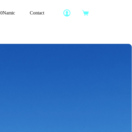
10Namic
Contact
Panier
d’achat