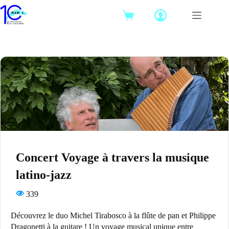
Passer
au
Panier
contenu
d’achat
Concert Voyage à travers la musique
latino-jazz
339
Découvrez le duo Michel Tirabosco à la flûte de pan et Philippe
Dragonetti à la guitare ! Un voyage musical unique entre