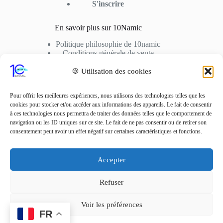
S'inscrire
En savoir plus sur 10Namic
Politique philosophie de 10namic
Conditions générale de vente
Conditions d’utilisation
Cookies
🍪 Utilisation des cookies
Nous Contactez
Pour offrir les meilleures expériences, nous utilisons des technologies telles que les
cookies pour stocker et/ou accéder aux informations des appareils. Le fait de consentir
Adresse: 10fusio – 74500 PUBLIER
à ces technologies nous permettra de traiter des données telles que le comportement de
Contact: +33 6 01 62 51 02
navigation ou les ID uniques sur ce site. Le fait de ne pas consentir ou de retirer son
consentement peut avoir un effet négatif sur certaines caractéristiques et fonctions.
Adresse Mail
contact10fusio@gmail.com
Accepter
Réseaux sociaux
Refuser
Voir les préférences
Copyright © 2022 -
FR
10Namic.fr, Tous droits