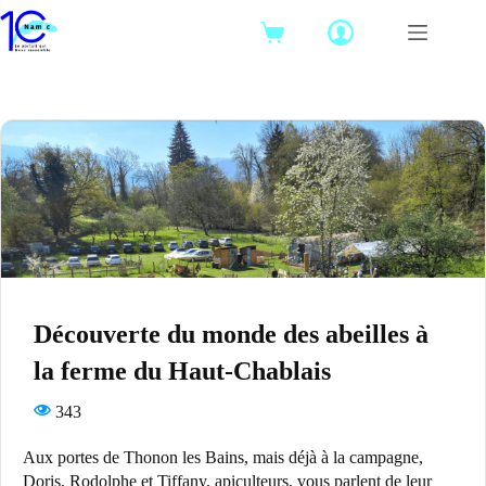
Passer
au
Panier
contenu
d’achat
Découverte du monde des abeilles à
la ferme du Haut-Chablais
343
Aux portes de Thonon les Bains, mais déjà à la campagne,
Doris, Rodolphe et Tiffany, apiculteurs, vous parlent de leur