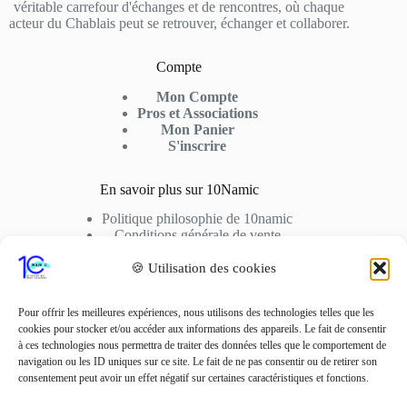
véritable carrefour d'échanges et de rencontres, où chaque
acteur du Chablais peut se retrouver, échanger et collaborer.
Compte
Mon Compte
Pros et Associations
Mon Panier
S'inscrire
En savoir plus sur 10Namic
Politique philosophie de 10namic
Conditions générale de vente
Conditions d’utilisation
Cookies
🍪 Utilisation des cookies
Nous Contactez
Pour offrir les meilleures expériences, nous utilisons des technologies telles que les
cookies pour stocker et/ou accéder aux informations des appareils. Le fait de consentir
Adresse: 10fusio – 74500 PUBLIER
à ces technologies nous permettra de traiter des données telles que le comportement de
Contact: +33 6 01 62 51 02
navigation ou les ID uniques sur ce site. Le fait de ne pas consentir ou de retirer son
consentement peut avoir un effet négatif sur certaines caractéristiques et fonctions.
Adresse Mail