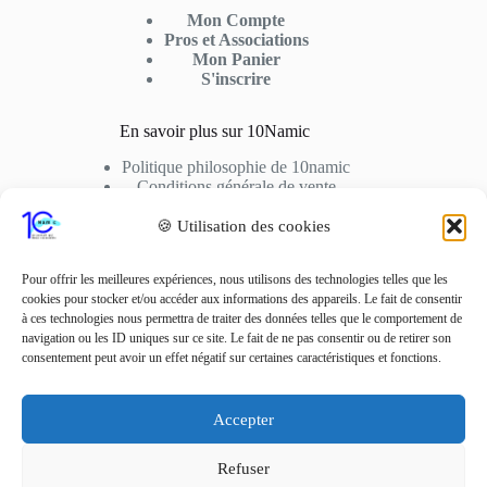
Mon Compte
Pros et Associations
Mon Panier
S'inscrire
En savoir plus sur 10Namic
Politique philosophie de 10namic
Conditions générale de vente
Conditions d’utilisation
Cookies
🍪 Utilisation des cookies
Nous Contactez
Pour offrir les meilleures expériences, nous utilisons des technologies telles que les
cookies pour stocker et/ou accéder aux informations des appareils. Le fait de consentir
Adresse: 10fusio – 74500 PUBLIER
à ces technologies nous permettra de traiter des données telles que le comportement de
Contact: +33 6 01 62 51 02
navigation ou les ID uniques sur ce site. Le fait de ne pas consentir ou de retirer son
consentement peut avoir un effet négatif sur certaines caractéristiques et fonctions.
Adresse Mail
contact10fusio@gmail.com
Accepter
Réseaux sociaux
Refuser