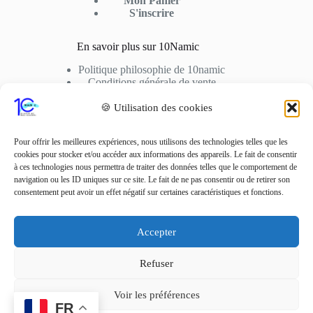
Mon Panier
S'inscrire
En savoir plus sur 10Namic
Politique philosophie de 10namic
Conditions générale de vente
Conditions d’utilisation
Cookies
🍪 Utilisation des cookies
Nous Contactez
Pour offrir les meilleures expériences, nous utilisons des technologies telles que les
cookies pour stocker et/ou accéder aux informations des appareils. Le fait de consentir
Adresse: 10fusio – 74500 PUBLIER
à ces technologies nous permettra de traiter des données telles que le comportement de
Contact: +33 6 01 62 51 02
navigation ou les ID uniques sur ce site. Le fait de ne pas consentir ou de retirer son
consentement peut avoir un effet négatif sur certaines caractéristiques et fonctions.
Adresse Mail
contact10fusio@gmail.com
Accepter
Réseaux sociaux
Refuser
Voir les préférences
Copyright © 2022 -
FR
10Namic.fr, Tous droits