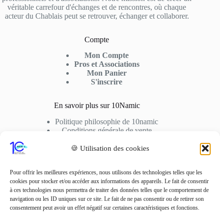
véritable carrefour d'échanges et de rencontres, où chaque
acteur du Chablais peut se retrouver, échanger et collaborer.
Compte
Mon Compte
Pros et Associations
Mon Panier
S'inscrire
En savoir plus sur 10Namic
Politique philosophie de 10namic
Conditions générale de vente
Conditions d’utilisation
Cookies
🍪 Utilisation des cookies
Nous Contactez
Pour offrir les meilleures expériences, nous utilisons des technologies telles que les
cookies pour stocker et/ou accéder aux informations des appareils. Le fait de consentir
Adresse: 10fusio – 74500 PUBLIER
à ces technologies nous permettra de traiter des données telles que le comportement de
Contact: +33 6 01 62 51 02
navigation ou les ID uniques sur ce site. Le fait de ne pas consentir ou de retirer son
consentement peut avoir un effet négatif sur certaines caractéristiques et fonctions.
Adresse Mail