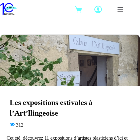
Passer
au
Panier
contenu
d’achat
Les expositions estivales à
l’Art’llingeoise
312
Cet été, découvrez 11 expositions d’artistes plasticiens d’ici et