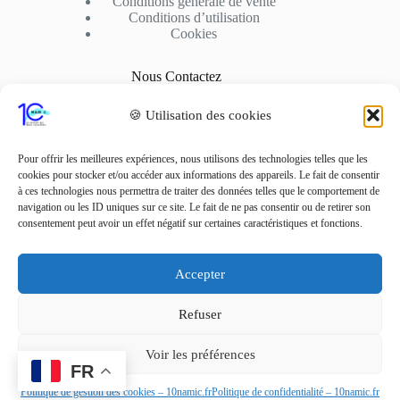
Conditions générale de vente
Conditions d’utilisation
Cookies
Nous Contactez
Adresse: 10fusio – 74500 PUBLIER
🍪 Utilisation des cookies
Contact: +33 6 01 62 51 02
Adresse Mail
Pour offrir les meilleures expériences, nous utilisons des technologies telles que les
contact10fusio@gmail.com
cookies pour stocker et/ou accéder aux informations des appareils. Le fait de consentir
à ces technologies nous permettra de traiter des données telles que le comportement de
navigation ou les ID uniques sur ce site. Le fait de ne pas consentir ou de retirer son
Réseaux sociaux
consentement peut avoir un effet négatif sur certaines caractéristiques et fonctions.
Accepter
Refuser
Copyright © 2022 -
10Namic.fr, Tous droits
réservés.
Voir les préférences
FR
Politique de gestion des cookies – 10namic.fr
Politique de confidentialité – 10namic.fr