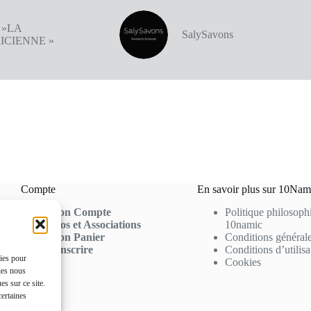
 »LA
SalySavons
ICIENNE »
Compte
En savoir plus sur 10Nam
Mon Compte
Politique philosoph
Pros et Associations
10namic
Mon Panier
Conditions générale
S'inscrire
Conditions d’utilisa
kies pour
Cookies
ies nous
s sur ce site.
certaines