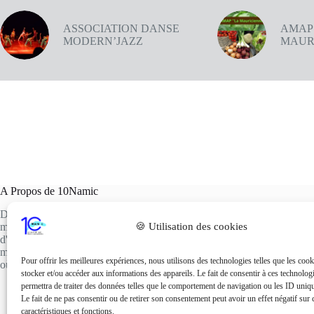
ASSOCIATION DANSE
AMAP
MODERN’JAZZ
MAUR
A Propos de 10Namic
Découvrez 10namic, le portail internet incontournable du Chablais, qui
🍪 Utilisation des cookies
met en lumière la richesse de notre localité à travers une multitude
d'événements, de restaurants, de professionnels et d'associations. Notre
mission est de créer un véritable carrefour d'échanges et de rencontres,
Pour offrir les meilleures expériences, nous utilisons des technologies telles que les coo
où chaque acteur du Chablais peut se retrouver, échanger et collaborer.
stocker et/ou accéder aux informations des appareils. Le fait de consentir à ces technolog
permettra de traiter des données telles que le comportement de navigation ou les ID unique
Le fait de ne pas consentir ou de retirer son consentement peut avoir un effet négatif sur 
caractéristiques et fonctions.