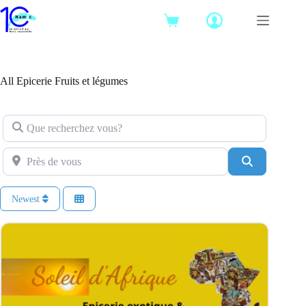
Passer
au
Panier
contenu
d’achat
All Epicerie Fruits et légumes
Que recherchez vous?
Près de vous
Search
Newest