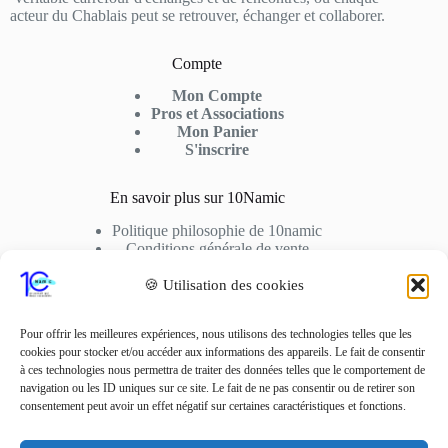
acteur du Chablais peut se retrouver, échanger et collaborer.
Compte
Mon Compte
Pros et Associations
Mon Panier
S'inscrire
En savoir plus sur 10Namic
Politique philosophie de 10namic
Conditions générale de vente
Conditions d’utilisation
Cookies
🍪 Utilisation des cookies
Nous Contactez
Pour offrir les meilleures expériences, nous utilisons des technologies telles que les
cookies pour stocker et/ou accéder aux informations des appareils. Le fait de consentir
Adresse: 10fusio – 74500 PUBLIER
à ces technologies nous permettra de traiter des données telles que le comportement de
Contact: +33 6 01 62 51 02
navigation ou les ID uniques sur ce site. Le fait de ne pas consentir ou de retirer son
consentement peut avoir un effet négatif sur certaines caractéristiques et fonctions.
Adresse Mail
contact10fusio@gmail.com