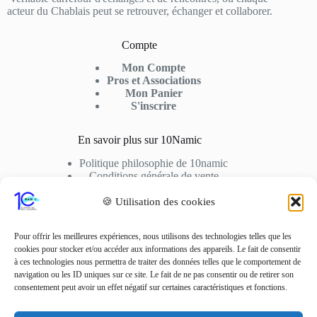
acteur du Chablais peut se retrouver, échanger et collaborer.
Compte
Mon Compte
Pros et Associations
Mon Panier
S'inscrire
En savoir plus sur 10Namic
Politique philosophie de 10namic
Conditions générale de vente
Conditions d’utilisation
Cookies
🍪 Utilisation des cookies
Nous Contactez
Pour offrir les meilleures expériences, nous utilisons des technologies telles que les
cookies pour stocker et/ou accéder aux informations des appareils. Le fait de consentir
Adresse: 10fusio – 74500 PUBLIER
à ces technologies nous permettra de traiter des données telles que le comportement de
Contact: +33 6 01 62 51 02
navigation ou les ID uniques sur ce site. Le fait de ne pas consentir ou de retirer son
consentement peut avoir un effet négatif sur certaines caractéristiques et fonctions.
Adresse Mail
contact10fusio@gmail.com