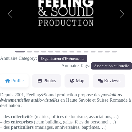
Previous
Next
Annuaire Category:
Organisateur d'Evènements
Annuaire Tags:
Association culturelle
Profile
Photos
Map
Reviews
Depuis 2001, Feeling&Sound production propose des
prestations
événementielles audio-visuelles
en Haute Savoie et Suisse Romande à
destination :
– des
collectivités
(mairies, offices de tourisme, associations,…)
– des
entreprises
(team building, galas, fêtes du personnel,…)
– des
particuliers
(mariages, anniversaires, baptêmes,…)