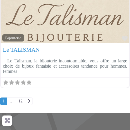
F
Bijouterie
Le TALISMAN
Le Talisman, la bijouterie incontournable, vous offre un large
choix de bijoux fantaisie et accessoires tendance pour hommes,
femmes
Posts navigation
Older posts
1
…
12