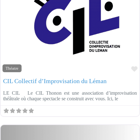
u
n
r
é
s
u
l
t
a
t
F
Théatre
CIL Collectif d’Improvisation du Léman
LE CIL Le CIL Thonon est une association d’improvisation
théâtrale où chaque spectacle se construit avec vous. Ici, le