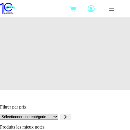
Passer
au
Panier
contenu
d’achat
Filtrer par prix
Sélectionner
une
catégorie
Produits les mieux notés