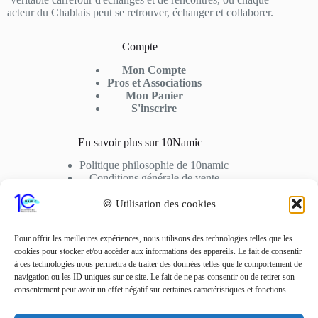
acteur du Chablais peut se retrouver, échanger et collaborer.
Compte
Mon Compte
Pros et Associations
Mon Panier
S'inscrire
En savoir plus sur 10Namic
Politique philosophie de 10namic
Conditions générale de vente
Conditions d’utilisation
Cookies
🍪 Utilisation des cookies
Nous Contactez
Pour offrir les meilleures expériences, nous utilisons des technologies telles que les
cookies pour stocker et/ou accéder aux informations des appareils. Le fait de consentir
Adresse: 10fusio – 74500 PUBLIER
à ces technologies nous permettra de traiter des données telles que le comportement de
Contact: +33 6 01 62 51 02
navigation ou les ID uniques sur ce site. Le fait de ne pas consentir ou de retirer son
consentement peut avoir un effet négatif sur certaines caractéristiques et fonctions.
Adresse Mail
contact10fusio@gmail.com